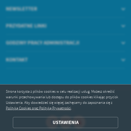
NEWSLETTER
PRZYDATNE LINKI
GODZINY PRACY ADMINISTRACJI
KONTAKT
Strona korzysta z plików cookies w celu realizacji usług. Możesz określić
warunki przechowywania lub dostępu do plików cookies klikając przycisk
Odwiedzin: 17877
Ustawienia. Aby dowiedzieć się więcej zachęcamy do zapoznania się z
Polityką Cookies oraz Polityką Prywatności
.
Online: 1
ZAPISZ WYBRANE
USTAWIENIA