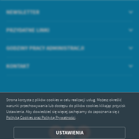
NEWSLETTER
PRZYDATNE LINKI
GODZINY PRACY ADMINISTRACJI
KONTAKT
Strona korzysta z plików cookies w celu realizacji usług. Możesz określić
warunki przechowywania lub dostępu do plików cookies klikając przycisk
Odwiedzin: 18379
Ustawienia. Aby dowiedzieć się więcej zachęcamy do zapoznania się z
Polityką Cookies oraz Polityką Prywatności
.
Online: 5
ZAPISZ WYBRANE
USTAWIENIA